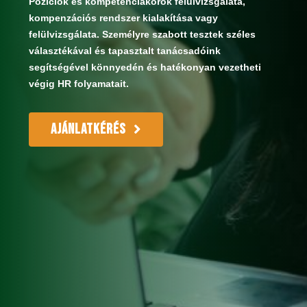
Pozíciók és kompetenciakörök felülvizsgálata,
kompenzációs rendszer kialakítása vagy
felülvizsgálata. Személyre szabott tesztek széles
választékával és tapasztalt tanácsadóink
segítségével könnyedén és hatékonyan vezetheti
végig HR folyamatait.
AJÁNLATKÉRÉS