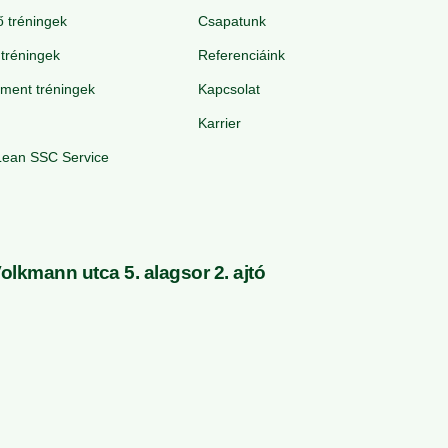
ő tréningek
Csapatunk
tréningek
Referenciáink
ment tréningek
Kapcsolat
Karrier
Lean SSC Service
lkmann utca 5. alagsor 2. ajtó