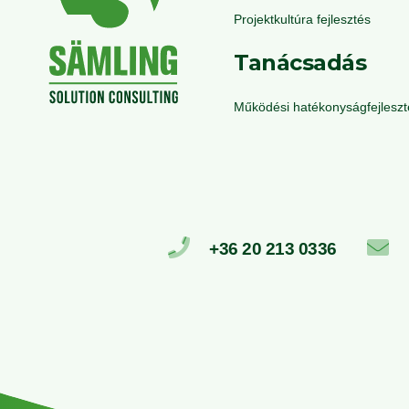
Projektkultúra fejlesztés
Tanácsadás
Működési hatékonyságfejleszt
+36 20 213 0336