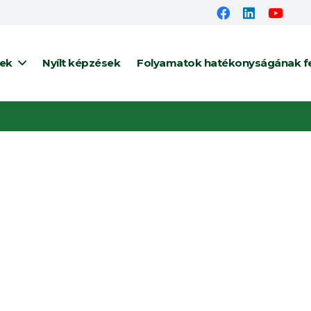
gek
Nyílt képzések
Folyamatok hatékonyságának fe