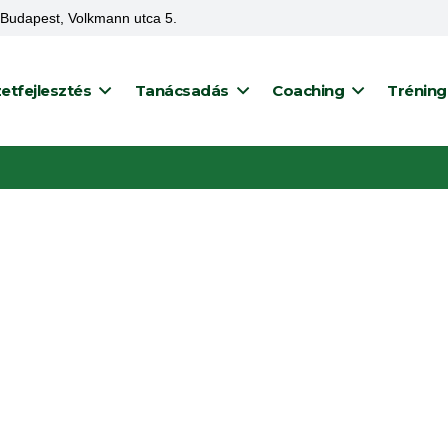
Budapest, Volkmann utca 5.
etfejlesztés
Tanácsadás
Coaching
Trénin
ztés és szervezeti diagnosztika
Folyamat- és terméktranszfer projektek
Projektkultúra és -szervezet kialakítása