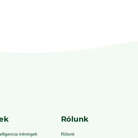
ájárulok ahhoz, hogy személyes adataimat a
feltételekkel a Sämling Solution Consulting Kft.
.
*
ek
Rólunk
lligencia tréningek
Rólunk