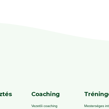
*
elolvastam, megértettem, és hozz
tájékoztatóban megjelölt célból és 
kezelje. Feliratkozom a hírlvevélre
ztés
Coaching
Tréning
Vezetői coaching
Mesterséges inte