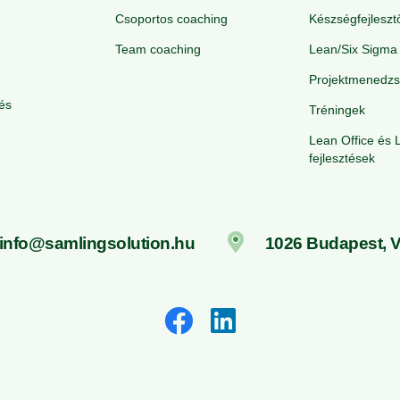
Csoportos coaching
Készségfejleszt
Team coaching
Lean/Six Sigma 
Projektmenedzs
és
Tréningek
Lean Office és 
fejlesztések
info@samlingsolution.hu
1026 Budapest, Vo