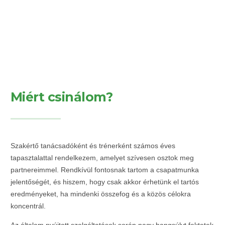
Miért csinálom?
Szakértő tanácsadóként és trénerként számos éves
tapasztalattal rendelkezem, amelyet szívesen osztok meg
partnereimmel. Rendkívül fontosnak tartom a csapatmunka
jelentőségét, és hiszem, hogy csak akkor érhetünk el tartós
eredményeket, ha mindenki összefog és a közös célokra
koncentrál.
Az általam nyújtott szolgáltatások során nagy hangsúlyt fektetek