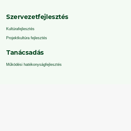
Szervezetfejlesztés
Kultúrafejlesztés
Projektkultúra fejlesztés
Tanácsadás
Működési hatékonyságfejlesztés
Coaching
expand_less
Vezetői coaching
Csoportos coaching
Team coaching