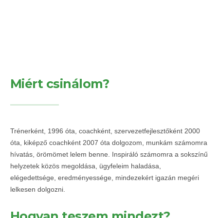
Miért csinálom?
Trénerként, 1996 óta, coachként, szervezetfejlesztőként 2000
óta, kiképző coachként 2007 óta dolgozom, munkám számomra
hívatás, örömömet lelem benne. Inspiráló számomra a sokszínű
helyzetek közös megoldása, ügyfeleim haladása,
elégedettsége, eredményessége, mindezekért igazán megéri
lelkesen dolgozni.
Hogyan teszem mindezt?