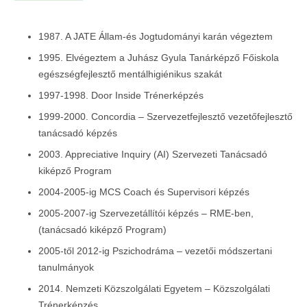
1987. A JATE Állam-és Jogtudományi karán végeztem
1995. Elvégeztem a Juhász Gyula Tanárképző Főiskola
egészségfejlesztő mentálhigiénikus szakát
1997-1998. Door Inside Trénerképzés
1999-2000. Concordia – Szervezetfejlesztő vezetőfejlesztő
tanácsadó képzés
2003. Appreciative Inquiry (AI) Szervezeti Tanácsadó
kiképző Program
2004-2005-ig MCS Coach és Supervisori képzés
2005-2007-ig Szervezetállítói képzés – RME-ben,
(tanácsadó kiképző Program)
2005-től 2012-ig Pszichodráma – vezetői módszertani
tanulmányok
2014. Nemzeti Közszolgálati Egyetem – Közszolgálati
Trénerképzés