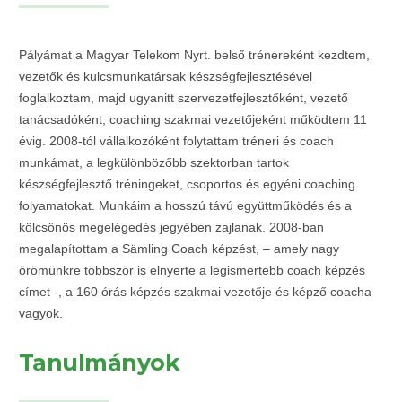
Pályámat a Magyar Telekom Nyrt. belső trénereként kezdtem,
vezetők és kulcsmunkatársak készségfejlesztésével
foglalkoztam, majd ugyanitt szervezetfejlesztőként, vezető
tanácsadóként, coaching szakmai vezetőjeként működtem 11
évig. 2008-tól vállalkozóként folytattam tréneri és coach
munkámat, a legkülönbözőbb szektorban tartok
készségfejlesztő tréningeket, csoportos és egyéni coaching
folyamatokat. Munkáim a hosszú távú együttműködés és a
kölcsönös megelégedés jegyében zajlanak. 2008-ban
megalapítottam a Sämling Coach képzést, – amely nagy
örömünkre többször is elnyerte a legismertebb coach képzés
címet -, a 160 órás képzés szakmai vezetője és képző coacha
vagyok.
Tanulmányok