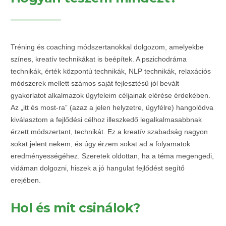
Tréning és coaching módszertanokkal dolgozom, amelyekbe
színes, kreatív technikákat is beépítek. A pszichodráma
technikák, érték központú technikák, NLP technikák, relaxációs
módszerek mellett számos saját fejlesztésű jól bevált
gyakorlatot alkalmazok ügyfeleim céljainak elérése érdekében.
Az „itt és most-ra” (azaz a jelen helyzetre, ügyfélre) hangolódva
kiválasztom a fejlődési célhoz illeszkedő legalkalmasabbnak
érzett módszertant, technikát. Ez a kreatív szabadság nagyon
sokat jelent nekem, és úgy érzem sokat ad a folyamatok
eredményességéhez. Szeretek oldottan, ha a téma megengedi,
vidáman dolgozni, hiszek a jó hangulat fejlődést segítő
erejében.
Hol és mit csinálok?